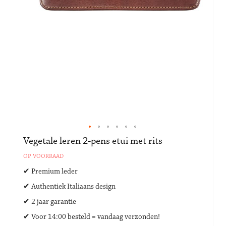
Ga
Vegetale leren 2-pens etui met rits
naar
OP VOORRAAD
het
begin
✔ Premium leder
van
✔ Authentiek Italiaans design
de
afbeeldingen-
✔ 2 jaar garantie
gallerij
✔ Voor 14:00 besteld = vandaag verzonden!