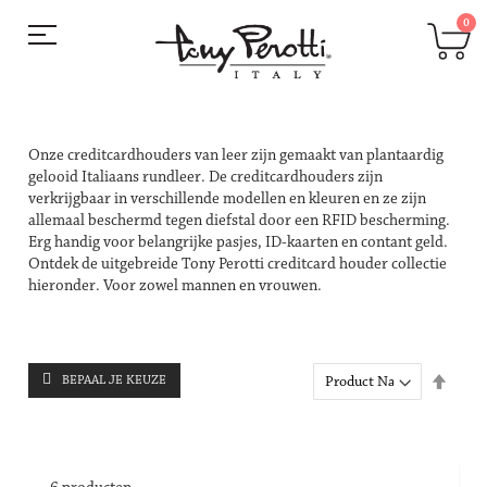
Ga
Wi
0
naar
de
inhoud
Onze creditcardhouders van leer zijn gemaakt van plantaardig
gelooid Italiaans rundleer. De creditcardhouders zijn
verkrijgbaar in verschillende modellen en kleuren en ze zijn
allemaal beschermd tegen diefstal door een RFID bescherming.
Erg handig voor belangrijke pasjes, ID-kaarten en contant geld.
Ontdek de uitgebreide Tony Perotti creditcard houder collectie
hieronder. Voor zowel mannen en vrouwen.
Van
BEPAAL JE KEUZE
hoog
naar
laag
sorte