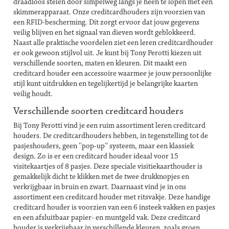
draadloos stelen door simpelweg langs je heen te lopen met een
skimmerapparaat. Onze creditcardhouders zijn voorzien van
een RFID-bescherming. Dit zorgt ervoor dat jouw gegevens
veilig blijven en het signaal van dieven wordt geblokkeerd.
Naast alle praktische voordelen ziet een leren creditcardhouder
er ook gewoon stijlvol uit. Je kunt bij Tony Perotti kiezen uit
verschillende soorten, maten en kleuren. Dit maakt een
creditcard houder een accessoire waarmee je jouw persoonlijke
stijl kunt uitdrukken en tegelijkertijd je belangrijke kaarten
veilig houdt.
Verschillende soorten creditcard houders
Bij Tony Perotti vind je een ruim assortiment leren creditcard
houders. De creditcardhouders hebben, in tegenstelling tot de
pasjeshouders, geen ''pop-up'' systeem, maar een klassiek
design. Zo is er een creditcard houder ideaal voor 15
visitekaartjes of 8 pasjes. Deze speciale visitiekaarthouder is
gemakkelijk dicht te klikken met de twee drukknopjes en
verkrijgbaar in bruin en zwart. Daarnaast vind je in ons
assortiment een creditcard houder met ritsvakje. Deze handige
creditcard houder is voorzien van een 6 insteek vakken en pasjes
en een afsluitbaar papier- en muntgeld vak. Deze creditcard
houder is verkrijgbaar in verschillende kleuren, zoals groen,