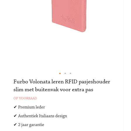
Ga
Furbo Volonata leren RFID pasjeshouder
naar
slim met buitenvak voor extra pas
het
begin
OP VOORRAAD
van
✔ Premium leder
de
afbeeldingen-
✔ Authentiek Italiaans design
gallerij
✔ 2 jaar garantie