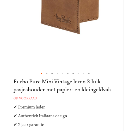
Ga
Furbo Pure Mini Vintage leren 3-luik
naar
pasjeshouder met papier- en kleingeldvak
het
begin
OP VOORRAAD
van
✔ Premium leder
de
afbeeldingen-
✔ Authentiek Italiaans design
gallerij
✔ 2 jaar garantie