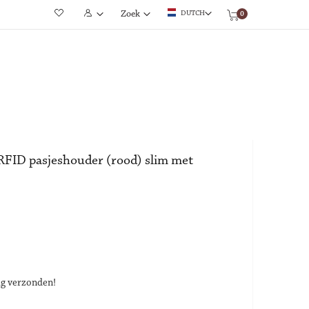
Winkelwagen
DUTCH
Zoek
0
RFID pasjeshouder (rood) slim met
ag verzonden!