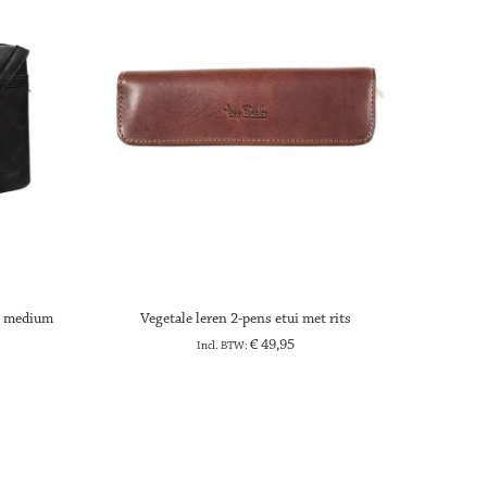
s medium
Vegetale leren 2-pens etui met rits
V
€ 49,95