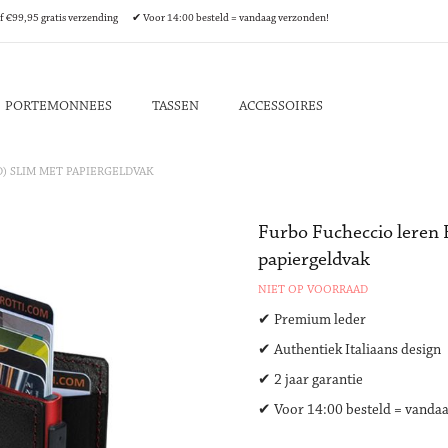
Ga
€99,95 gratis verzending ✔ Voor 14:00 besteld = vandaag verzonden!
naar
de
inhoud
PORTEMONNEES
TASSEN
ACCESSOIRES
) SLIM MET PAPIERGELDVAK
Furbo Fucheccio leren 
papiergeldvak
NIET OP VOORRAAD
✔ Premium leder
✔ Authentiek Italiaans design
✔ 2 jaar garantie
✔ Voor 14:00 besteld = vanda