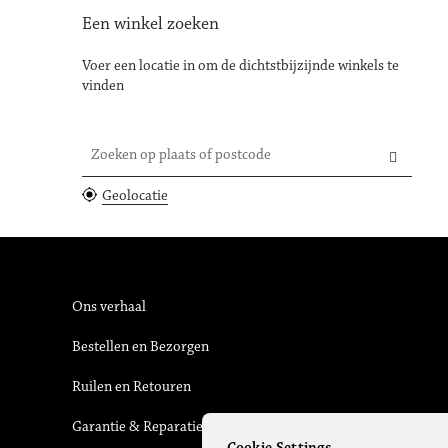
Een winkel zoeken
Voer een locatie in om de dichtstbijzijnde winkels te
vinden
Zoeken op plaats of postcode
Geolocatie
Ons verhaal
Bestellen en Bezorgen
Ruilen en Retouren
Garantie & Reparatie