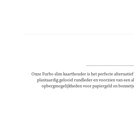
Ga
naar
het
begin
van
de
afbeeldingen-
gallerij
Onze Furbo slim kaarthouder is het perfecte alternatief
plantaardig gelooid rundleder en voorzien van een 
opbergmogelijkheden voor papiergeld en bonnetjes